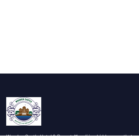
Wooden Castle Hotel & Resort, Manali is a hidden gem that